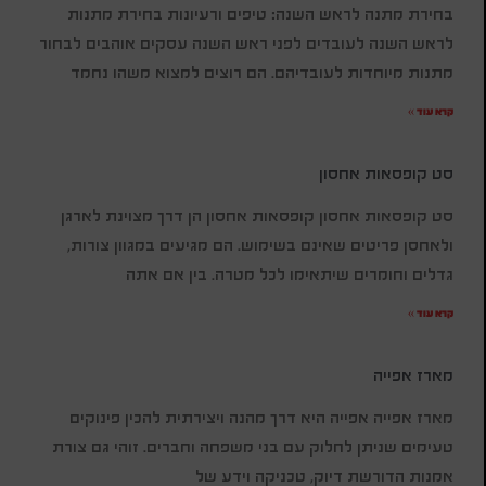
בחירת מתנה לראש השנה: טיפים ורעיונות בחירת מתנות
לראש השנה לעובדים לפני ראש השנה עסקים אוהבים לבחור
מתנות מיוחדות לעובדיהם. הם רוצים למצוא משהו נחמד
קרא עוד »
סט קופסאות אחסון
סט קופסאות אחסון קופסאות אחסון הן דרך מצוינת לארגן
ולאחסן פריטים שאינם בשימוש. הם מגיעים במגוון צורות,
גדלים וחומרים שיתאימו לכל מטרה. בין אם אתה
קרא עוד »
מארז אפייה
מארז אפייה אפייה היא דרך מהנה ויצירתית להכין פינוקים
טעימים שניתן לחלוק עם בני משפחה וחברים. זוהי גם צורת
אמנות הדורשת דיוק, טכניקה וידע של