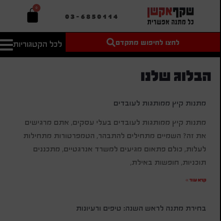
חילתו
0
03-6850114
ל
ף
ינטרנט,
לחצו לחיפוש מתקדם
לכל הקטגוריות
טקסט חופשי
מחיר מיני'
חץ
חיפוש
לחיפוש
בהתאמה
נטר
אישית
הבלוג שלנו
די
עבור
מחיר מקס'
אזור
מתנות קיץ ממותגות לעובדים
חיפוש
וכן
מתנות קיץ ממותגות לעובדים בעלי עסקים, אתם מרגישים
רכזי
את זה? השמיים מתחילים להתבהר, הטמפרטורות מתחילות
לעלות, כולם פתאום מגיעים למשרד אנרגטיים, מתכננים
תוכניות, חופשות באילת,
קרא עוד »
בחירת מתנה לראש השנה: טיפים ורעיונות