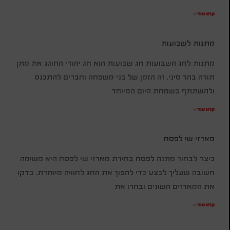
קרא עוד »
מתנות לשבועות
מתנות לחג השבועות חג שבועות הוא חג יהודי החוגג את מתן
תורה בהר סיני. זה הזמן של בני משפחה וחברים להתכנס
ולהשתתף בשמחת היום המיוחד
קרא עוד »
מארזי שי לפסח
כיצד לבחור מתנה לפסח בחירת מארזי שי לפסח היא משימה
חשובה שעליך לבצע כדי להפוך את החג לחוויה מיוחדת. בדקו
את המארזים השונים ובחרו את
קרא עוד »