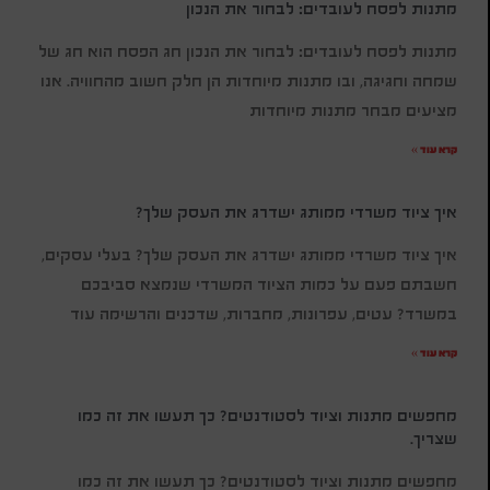
מתנות לפסח לעובדים: לבחור את הנכון
מתנות לפסח לעובדים: לבחור את הנכון חג הפסח הוא חג של
שמחה וחגיגה, ובו מתנות מיוחדות הן חלק חשוב מהחוויה. אנו
מציעים מבחר מתנות מיוחדות
קרא עוד »
איך ציוד משרדי ממותג ישדרג את העסק שלך?
איך ציוד משרדי ממותג ישדרג את העסק שלך? בעלי עסקים,
חשבתם פעם על כמות הציוד המשרדי שנמצא סביבכם
במשרד? עטים, עפרונות, מחברות, שדכנים והרשימה עוד
קרא עוד »
מחפשים מתנות וציוד לסטודנטים? כך תעשו את זה כמו
שצריך.
מחפשים מתנות וציוד לסטודנטים? כך תעשו את זה כמו