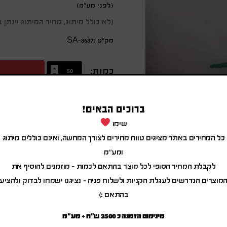
(לפני מע"מ)
(לא כולל מיתוג, מחיר המיתוג יינת
מק״ט :SA-8687
כמות:
מידע נוסף
ברוכים הבאים!
שק כותנה עם רצועות קשירה לנשיאה
שימו
חוות ילדי הטבע
כל המחירים באתר מציגים טווח מחירים לצורך המחשה, ואינם כוללים מיתוג
ומע"מ
חוות ילדי הטבע
לקבלת המחיר הסופי לכל מוצר בהתאם לכמות – מוזמנים להוסיף את
מוצרים הנדרשים לעגלת הקניות ולשלוח פניה – נציגנו ישמחו לבדוק ולהציע
בהתאם :)
מינימום הזמנה כ 3500 ש"ח + מע"מ