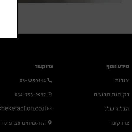
מידע נוסף
צרו קשר
אודות
03-6850114
לקוחות מרוצים
054-753-9997
הבלוג שלנו
hekefaction.co.il
צרו קשר
המגשימים 20, פתח תקווה