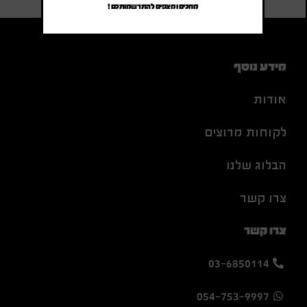
מחכים ומצפים להתרשמותכם !
מידע נוסף
אודות
לקוחות מרוצים
הבלוג שלנו
צרו קשר
צרו קשר
03-6850114
054-753-9997