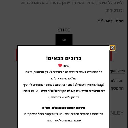
(לא כולל מיתוג, מחיר המיתוג יינתן בנפרד בהתאם לכמות
ולגרפיקה)
מק״ט :SA-2493
כמות:
הוספה להצעת מחיר
ברוכים הבאים!
שימו
מידע נוסף
כל המחירים באתר מציגים טווח מחירים לצורך המחשה, ואינם
כוללים מיתוג ומע"מ
זוג וילונות צדדיים לחלונות הרכב
לקבלת המחיר הסופי לכל מוצר בהתאם לכמות – מוזמנים להוסיף
הדפסה ALL OVER צבעונית על כל שטח המוצר
את המוצרים הנדרשים לעגלת הקניות ולשלוח פניה – נציגנו ישמחו
לבדוק ולהציע בהתאם :)
מינימום הזמנה כ 3500 ש"ח + מע"מ
STANLEY
להזמנות בסכומים נמוכים יותר – יש ליצור קשר ונוכל לבדוק אם
אפשרי בהתאם לסוג המוצר