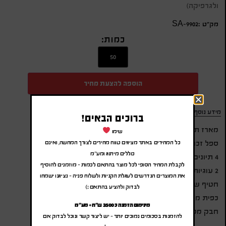
ולגרפיקה)
מק״ט :SA-9902
כמות:
הוספה להצעת מחיר
מידע נוסף
ברוכים הבאים!
מארז תה אישי הכולל:
שימו
ספל זכוכית 330 מ"ל
כל המחירים באתר מציגים טווח מחירים לצורך המחשה, ואינם
כוללים מיתוג ומע"מ
4 תיונים של ויסוצקי
לקבלת המחיר הסופי לכל מוצר בהתאם לכמות – מוזמנים להוסיף
2 עוגיות לוטוס
את המוצרים הנדרשים לעגלת הקניות ולשלוח פניה – נציגנו ישמחו
חטיף שוקולד קינדר מקסי
לבדוק ולהציע בהתאם :)
כפית מתכתית
מינימום הזמנה כ 3500 ש"ח + מע"מ
חבק ממותג בעיצוב אישי
להזמנות בסכומים נמוכים יותר – יש ליצור קשר ונוכל לבדוק אם