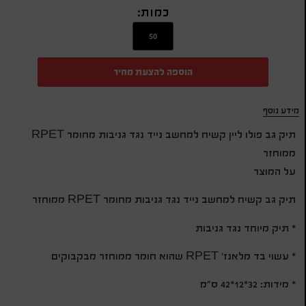
כמות:
הוספה להצעת מחיר
מידע נוסף
תיק גב פולו ליין קשיח למחשב נייד נגד גניבות מחומר RPET
ממוחזר
על המוצר
תיק גב קשיח למחשב נייד נגד גניבות מחומר RPET ממוחזר
* תיק מיוחד נגד גניבות
* עשוי בד מלאנז' RPET שהוא חומר ממוחזר מבקבוקים
* מידות: 32*12*42 ס״מ