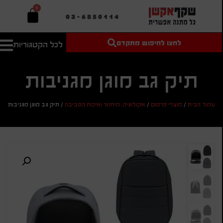
0
03-6850114
לחצו לחיפוש מתקדם
לכל הקטגוריות
טקסט חופשי
מחיר מיני'
חיפוש
לחיפוש
בהתאמה
אישית
תיק גב מוגן מגניבות
מחיר מקס'
עמוד הבית
/
מוצרי פרסום
/
אקולוגיה, מיחזור ואיכות הסביבה
/
תיק גב מוגן מגניבות
חיפוש