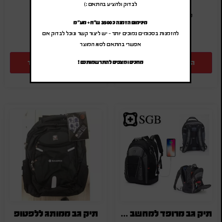
(לפני מע"מ)
(לפני מע"מ)
לבדוק ולהציע בהתאם :)
SA-15011406
SA-1501203/1
מינימום הזמנה כ 3500 ש"ח + מע"מ
להזמנות בסכומים נמוכים יותר – יש ליצור קשר ונוכל לבדוק אם
אפשרי בהתאם לסוג המוצר
הוספה להצעת מחיר
הוספה להצעת מחיר
מחכים ומצפים להתרשמותכם !
תיק גב מרופד למחשב נייד
תיק גב ממותג ללפטופ