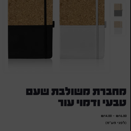
מחברת משולבת שעם
טבעי ודמוי עור
₪
14.00
-
₪
16.80
(לפני מע"מ)