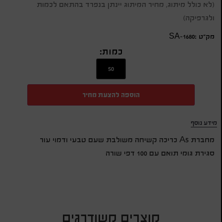
(לא כולל מיתוג, מחיר המיתוג יינתן בנפרד בהתאם לכמות
ולגרפיקה)
מק״ט :SA-1680
כמות:
הוספה להצעת מחיר
מידע נוסף
מחברת A5 כריכה קשיחה משולבת שעם טבעי ודמוי עור
סגירת גומי תואם עם 100 דפי שורה
מוצרים משודרגים