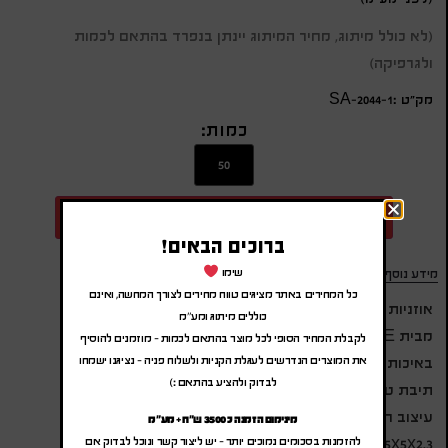
(לא כולל מיתוג, מחיר המיתוג יינתן בנפרד בהתאם לכמות
ולגרפיקה)
מק״ט :SA-2044-1
כמות:
הוספה להצעת מחיר
ברוכים הבאים!
שימו
מידע נוסף
כל המחירים באתר מציגים טווח מחירים לצורך המחשה, ואינם
אוזניות בלוטוס קומפקטיות שקופות
כוללים מיתוג ומע"מ
מבית EVERCHARGE
לקבלת המחיר הסופי לכל מוצר בהתאם לכמות – מוזמנים להוסיף
באיכות סאונד מצוינת
את המוצרים הנדרשים לעגלת הקניות ולשלוח פניה – נציגנו ישמחו
לבדוק ולהציע בהתאם :)
תיבת טעינה חכמה עם צג לחיווי הטעינה
עיצוב חדשני במבחר צבעים
מינימום הזמנה כ 3500 ש"ח + מע"מ
להזמנות בסכומים נמוכים יותר – יש ליצור קשר ונוכל לבדוק אם
5x5x2.3 ס"מ