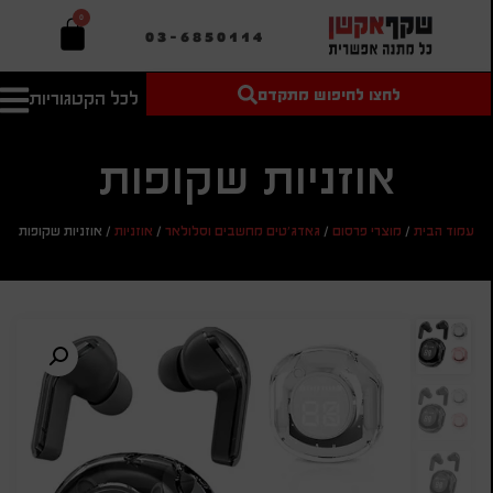
0
03-6850114
לחצו לחיפוש מתקדם
לכל הקטגוריות
טקסט חופשי
מחיר מיני'
חיפוש
לחיפוש
בהתאמה
אישית
אוזניות שקופות
מחיר מקס'
עמוד הבית
/
מוצרי פרסום
/
גאדג'טים מחשבים וסלולאר
/
אוזניות
/
אוזניות שקופות
חיפוש