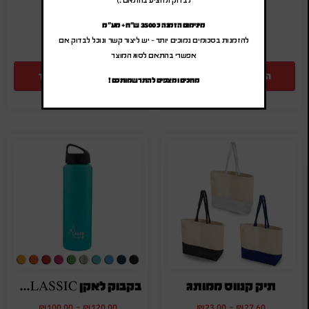
SA-87924
SA-6063-1
מינימום הזמנה כ 3500 ש"ח + מע"מ
להזמנות בסכומים נמוכים יותר – יש ליצור קשר ונוכל לבדוק אם
אפשרי בהתאם לסוג המוצר
הוספה להצעת מחיר
הוספה להצעת מחיר
מחכים ומצפים להתרשמותכם !
תיק קנווס ממותג
בקבוק לאקן THERMO CLASSIC ממותג
₪
100.00
-
₪
120.00
₪
23.00
-
₪
27.60