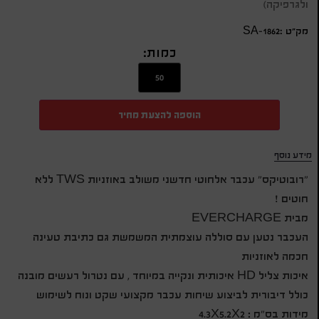
ולגרפיקה)
מק״ט :SA-1862
כמות:
הוספה להצעת מחיר
מידע נוסף
"רובוטיקס" עכבר אלחוטי חדשני משולב באוזניות TWS ללא
חוטים !
מבית EVERCHARGE
העכבר נטען עם סוללה עוצמתית המשמשת גם כתיבת טעינה
חכמה לאוזניות
איכות צליל HD איכותית ונקייה במיוחד , עם נטרול רעשים מובנה
כולל דיבורית לביצוע שיחות עכבר מקצועי שקט ונוח לשימוש
מידות בס"מ : 4.3X5.2X2