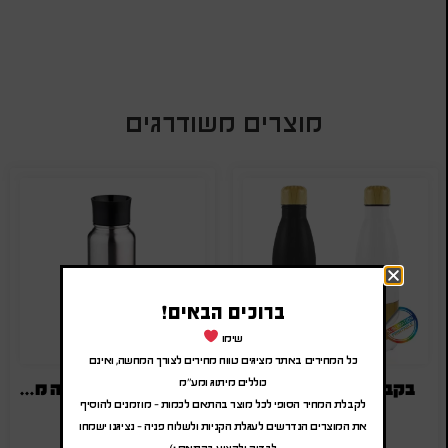
מוצרים משודרגים
ברוכים הבאים!
שימו
כל המחירים באתר מציגים טווח מחירים לצורך המחשה, ואינם
כוללים מיתוג ומע"מ
בקבוקי שתיה עם לוגו
בקבוק טרמי נירוסטה ממותג
לקבלת המחיר הסופי לכל מוצר בהתאם לכמות – מוזמנים להוסיף
₪
80.00
-
₪
96.00
₪
30.00
-
₪
36.00
את המוצרים הנדרשים לעגלת הקניות ולשלוח פניה – נציגנו ישמחו
(לפני מע"מ)
(לפני מע"מ)
לבדוק ולהציע בהתאם :)