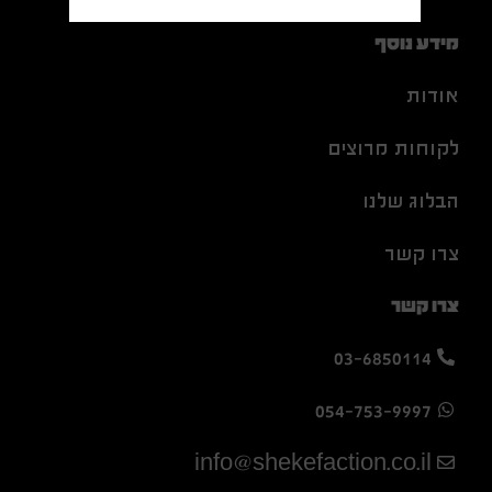
מידע נוסף
אודות
לקוחות מרוצים
הבלוג שלנו
צרו קשר
צרו קשר
03-6850114
054-753-9997
info@shekefaction.co.il