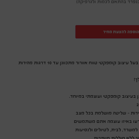
ן בנפרד בהתאם לכמות ולגרפיקה)
הוספה להצעת מחיר
"פאן-טק" מאוורר נייד נטען עוצמתי בעל עיצוב קומפקטי טווח אוורור מתכוונן עד 10 דרגות מהירות
ך!
ן בעיצוב קומפקטי ועוצמתי במיוחד.
דעו באיזו עוצמה אתם משתמשים
למשרד, לבית, לטיולים ולנסיעות