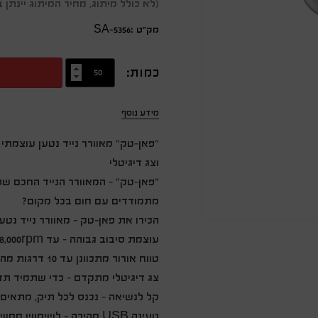
(לא כולל מיתוג, מחיר המיתוג יינת
מק״ט :SA-5356
כמות:
מידע נוסף
וצג דיגיטלי
"פאן-טק" – המאוורר הנייד החכם של
מתמודדים עם חום בכל מקום?
הכירו את פאן-טק – מאוורר נייד נטע
עוצמת סיבוב גבוהה – עד 28,000rpm
טווח אורור מתכוונן עד 10 דרגות מהירות – שליטה מושלמת בכל מצב
צג דיגיטלי מתקדם – כדי שתמיד ת
קל לנשיאה – נכנס לכל תיק, מתאים 
טעינה USB מהירה – לשימוש ממושך ללא סוללות מיותרות