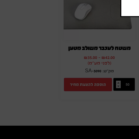
משטח לעכבר משולב מטען
₪
35.00
-
₪
42.00
(לפני מע"מ)
SA-5090
הוספה להצעת מחיר