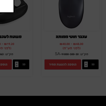
עכבר חוטי ממותג
משטח לעכבר 
0
-
₪
19.20
₪
40.00
-
₪
48.00
(לפני מע"מ)
(לפני מ
063
SA-91000-500-30
הוספה להצעת מחיר
הוספה