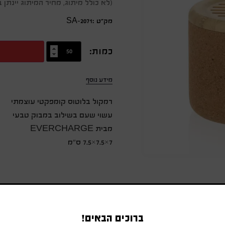
(לא כולל מיתוג, מחיר המיתוג יינת
מק״ט :SA-2071
כמות:
מידע נוסף
רמקול בלוטוס קומפקטי עוצמתי
עשוי שעם בשילוב במבוק טבעי
מבית EVERCHARGE
7×7.5×7.5 ס"מ
ברוכים הבאים!
מוצרים משודרגים