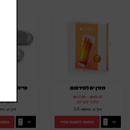
ה
מזרן ים לפירסום
כרית עם מקו
0
-
₪
14.40
₪
57.00
-
₪
68.40
(לפני מע"מ)
(לפני מ
911
SA-00314
הוספה להצעת מחיר
הוספה