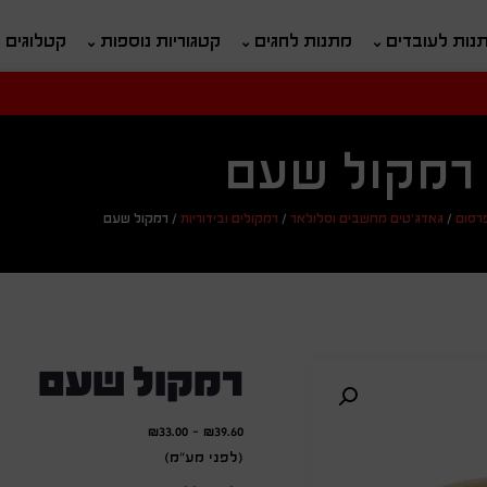
נות לעובדים
מתנות לחגים
קטגוריות נוספות
קטלוגים
חיפוש
ח
רמקול שעם
פרסום
/
גאדג'טים מחשבים וסלולאר
/
רמקולים ובידוריות
/
רמקול שעם
רמקול שעם
₪
33.00
-
₪
39.60
(לפני מע"מ)