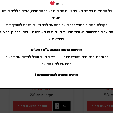
שימו
כל המחירים באתר מציגים טווח מחירים לצורך המחשה, ואינם כוללים מיתוג
ומע"מ
לקבלת המחיר הסופי לכל מוצר בהתאם לכמות – מוזמנים להוסיף את
מוצרים הנדרשים לעגלת הקניות ולשלוח פניה – נציגנו ישמחו לבדוק ולהציע
בהתאם :)
מינימום הזמנה כ 3500 ש"ח + מע"מ
להזמנות בסכומים נמוכים יותר – יש ליצור קשר ונוכל לבדוק אם אפשרי
בהתאם לסוג המוצר
מחכים ומצפים להתרשמותכם !
ם לבקבוק
מזרן ים מתנפח
₪
21.00
-
₪
25.20
₪
12.0
ע"מ)
(לפני מע"מ)
SA-9610
SA-6
 להצעת מחיר
הוספה להצעת מחיר