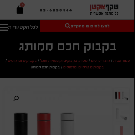
0
03-6850114
לחצו לחיפוש מתקדם
לכל הקטגוריות
טקסט חופשי
מחיר מיני'
חיפוש
לחיפוש
בהתאמה
בקבוק חכם ממותג
אישית
מחיר מקס'
עמוד הבית
/
מוצרי פרסום
/
כוסות, בקבוקים וקופסאות אוכל
/
בקבוקים וטרמוסים
/
חיפוש
בקבוקים טרמיים וטרמוסים
/
בקבוק חכם ממותג