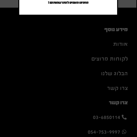
מחכים ומצפים להתרשמותכם !
מידע נוסף
אודות
לקוחות מרוצים
הבלוג שלנו
צרו קשר
צרו קשר
03-6850114
054-753-9997