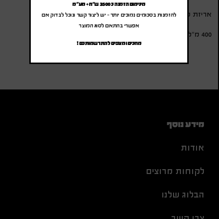
מינימום הזמנה כ 3500 ש"ח + מע"מ
אריזת מתנה
להזמנות בסכומים נמוכים יותר – יש ליצור קשר ונוכל לבדוק אם
אפשרי בהתאם לסוג המוצר
400 מ”ל
מחכים ומצפים להתרשמותכם !
מידע נוסף
אודות
לקוחות מרוצים
הבלוג שלנו
צרו קשר