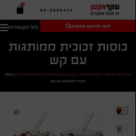
0
03-6850114
לחצו לחיפוש מתקדם
לכל הקטגוריות
טקסט חופשי
מחיר מיני'
חיפוש
לחיפוש
בהתאמה
כוסות זכוכית ממותגות
אישית
עם קש
מחיר מקס'
חיפוש
עמוד הבית
/
מוצרי פרסום
/
כוסות, בקבוקים וקופסאות אוכל
/
כוסות וספלים
/
כוסות
זכוכית ממותגות עם קש