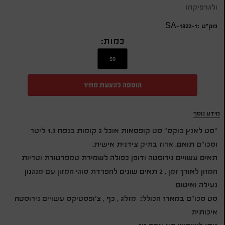
ולגרפיקה)
מק״ט :SA-1822-1
כמות:
הוספה להצעת מחיר
מידע נוסף
"סט לאנץ בוקס" סט קופסאות אוכל 2 קומות בנפח 1.3 ליטר
וסכו"ם תואם. ארוז בתיק צידנית אישית.
תאים עשויים נירוסטה ודופן כפולה לשמירת טמפרטורת וטריות
המזון לאורך זמן , 2 תאים שונים להפרדת סוגי המזון עם מנגנון
נעילה ואיטום
סט סכו"ם במארז הכולל: מזלג , כף , צ'ופסטיקס עשויים נירוסטה
איכותית