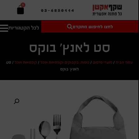
0
03-6850114
לחצו לחיפוש מתקדם
לכל הקטגוריות
טקסט חופשי
מחיר מיני'
חיפוש
לחיפוש
בהתאמה
סט לאנץ' בוקס
אישית
מחיר מקס'
עמוד הבית
/
מוצרי פרסום
/
כוסות, בקבוקים וקופסאות אוכל
/
קופסאות אוכל
/
סט
חיפוש
לאנץ' בוקס