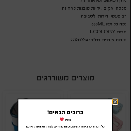
ניתן לשימוש תא אחד זוג
מכסה ואקום , ידיות מובנות לאחיזה
רב פעמי ידידותי לסביבה
נפח כל תא 650ML
מבית I-COLOGY
מידות צידנית בס"מ: 22x17x14
מוצרים משודרגים
ברוכים הבאים!
שימו
כל המחירים באתר מציגים טווח מחירים לצורך המחשה, ואינם