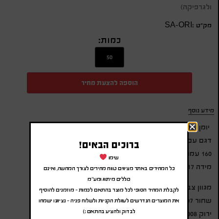
ולגרפיקה)
מק״ט :SA-ORI
כמות:
הוספה להצעת מחיר
מידע נוסף
יומן שבועי B5 עשוי PU
דגם עם סגירה מגנטית
ברוכים הבאים!
160 עמודים – 17 חודשים
שימו
מידה 24X17 ס"מ
כל המחירים באתר מציגים טווח מחירים לצורך המחשה, ואינם
כוללים מיתוג ומע"מ
מגוון צבעים לבחירה:
לקבלת המחיר הסופי לכל מוצר בהתאם לכמות – מוזמנים להוסיף
שחור 30007
את המוצרים הנדרשים לעגלת הקניות ולשלוח פניה – נציגנו ישמחו
לבדוק ולהציע בהתאם :)
ירוק 30008