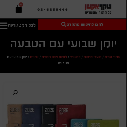
0
03-6850114
לחצו לחיפוש מתקדם
לכל הקטגוריות
טקסט חופשי
מחיר מיני'
חיפוש
לחיפוש
בהתאמה
יומן שבועי עם הטבעה
אישית
מחיר מקס'
עמוד הבית
/
מוצרי פרסום
/
למשרד
/
לוחות שנה ויומנים
/
יומנים
/
יומן שבועי עם
חיפוש
הטבעה