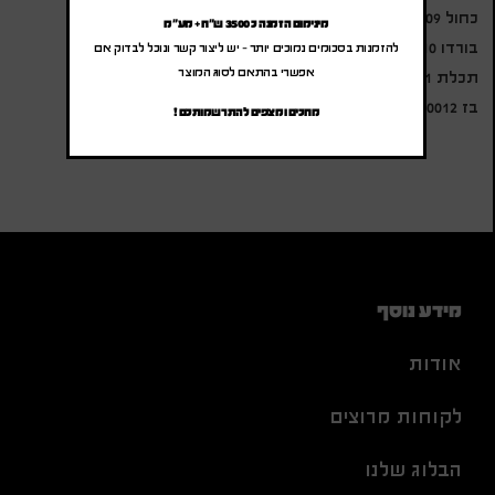
כחול 30009
מינימום הזמנה כ 3500 ש"ח + מע"מ
בורדו 30010
להזמנות בסכומים נמוכים יותר – יש ליצור קשר ונוכל לבדוק אם
אפשרי בהתאם לסוג המוצר
תכלת 30011
בז 30012'
מחכים ומצפים להתרשמותכם !
מידע נוסף
אודות
לקוחות מרוצים
הבלוג שלנו