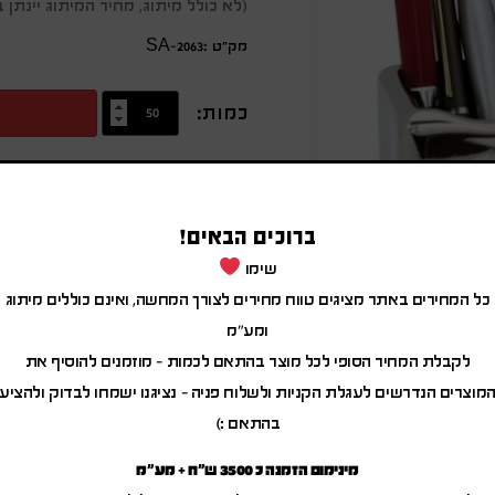
(לא כולל מיתוג, מחיר המיתוג יינת
מק״ט :SA-2063
כמות:
מידע נוסף
מעמד שולחני ידיים לכרטיסי ביקור 
ברוכים הבאים!
מידות בסיס: 19.5x9x2.2 ס"מ
שימו
מידות מעמד: גובה 12 ס"מ
כל המחירים באתר מציגים טווח מחירים לצורך המחשה, ואינם כוללים מיתוג
משקל: 0.850 ק"ג
ומע"מ
צבעים: כסוף – שחור
לקבלת המחיר הסופי לכל מוצר בהתאם לכמות – מוזמנים להוסיף את
(העטים להמחשה בלבד)
מוצרים הנדרשים לעגלת הקניות ולשלוח פניה – נציגנו ישמחו לבדוק ולהציע
בהתאם :)
מינימום הזמנה כ 3500 ש"ח + מע"מ