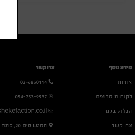
מידע נוסף
צרו קשר
אודות
03-6850114
לקוחות מרוצים
054-753-9997
הבלוג שלנו
hekefaction.co.il
צרו קשר
המגשימים 20, פתח תקווה