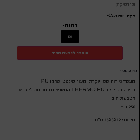
ולגרפיקה)
מק״ט :SA-7128
כמות:
הוספה להצעת מחיר
מידע נוסף
מעמד ניירות ממו יוקרתי מעור סינטטי טרמו PU
כריכה דמוי עור THERMO PU המאפשרת חריטת לייזר או
הטבעת חום
250 דפים
מידות: 16x3x12 ס״מ