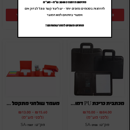
מינימום הזמנה כ 3500 ש"ח + מע"מ
להזמנות בסכומים נמוכים יותר – יש ליצור קשר ונוכל לבדוק אם
הוספה להצעת מחיר
הוספה להצעת מחיר
אפשרי בהתאם לסוג המוצר
מחכים ומצפים להתרשמותכם !
מכתבית כריכת PU דמוי עור A4 ידיות נשלפות
מעמד שולחני מתקפל בצורת קוביה הכולל ניירות דביקים דפי ממו ואטבים
₪
13.00
-
₪
15.60
₪
70.00
-
₪
84.00
(לפני מע"מ)
(לפני מע"מ)
SA-7387
SA-2938