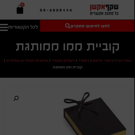
0
03-6850114
לחצו לחיפוש מתקדם
לכל הקטגוריות
טקסט חופשי
מחיר מיני'
חיפוש
לחיפוש
בהתאמה
קוביית ממו ממותגת
אישית
מחיר מקס'
עמוד הבית
/
מוצרי פרסום
/
למשרד
/
לשולחן המשרד
/
ארגוניות ומעמדים שולחניים
/
חיפוש
קוביית ממו ממותגת