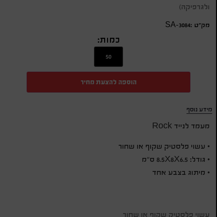
ולגרפיקה)
מק״ט :SA-3084
כמות:
הוספה להצעת מחיר
מידע נוסף
מעמד לנייד Rock
• עשוי פלסטיק שקוף או שחור
• גודל: 8.5X8X6.5 ס"מ
• מיתוג בצבע אחד
עשוי פלסטיק שקוף או שחור