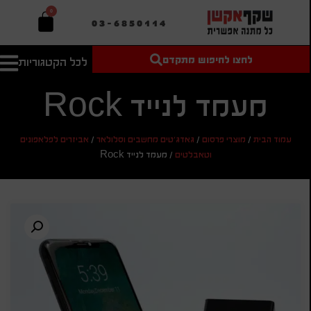
0
03-6850114
לחצו לחיפוש מתקדם
לכל הקטגוריות
טקסט חופשי
מחיר מיני'
חיפוש
לחיפוש
בהתאמה
מעמד לנייד Rock
אישית
מחיר מקס'
עמוד הבית
/
מוצרי פרסום
/
גאדג'טים מחשבים וסלולאר
/
אביזרים לפלאפונים
חיפוש
וטאבלטים
/
מעמד לנייד Rock