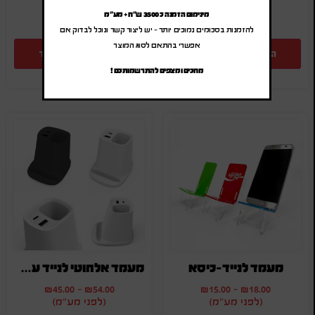
מינימום הזמנה כ 3500 ש"ח + מע"מ
להזמנות בסכומים נמוכים יותר – יש ליצור קשר ונוכל לבדוק אם
אפשרי בהתאם לסוג המוצר
הוספה להצעת מחיר
הוספה להצעת מחיר
מחכים ומצפים להתרשמותכם !
מעמד לנייד-כיסא
מעמד אלחוטי לנייד עם כוס לעטים
₪
45.00
-
₪
54.00
₪
15.00
-
₪
18.00
(לפני מע"מ)
(לפני מע"מ)