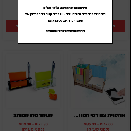
מינימום הזמנה כ 3500 ש"ח + מע"מ
להזמנות בסכומים נמוכים יותר – יש ליצור קשר ונוכל לבדוק אם
אפשרי בהתאם לסוג המוצר
הוספה להצעת מחיר
הוספה להצעת מחיר
מחכים ומצפים להתרשמותכם !
ארגונית עם דפי ממו ומטליות חיטוי אלכוהוליות
מעמד ממו ממותג
₪
19.00
-
₪
22.80
₪
35.00
-
₪
42.00
(לפני מע"מ)
(לפני מע"מ)