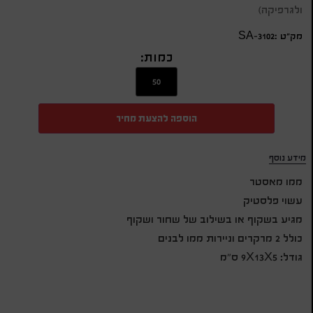
ולגרפיקה)
מק״ט :SA-3102
כמות:
הוספה להצעת מחיר
מידע נוסף
ממו מאסטר
עשוי פלסטיק
מגיע בשקוף או בשילוב של שחור ושקוף
כולל 2 מרקרים וניירות ממו לבנים
גודל: 9X13X5 ס”מ