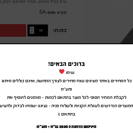
(לא כולל מיתוג, מחיר המיתוג יינת
מק״ט :SA-8228
כמות:
מידע נוסף
משטח עכבר משולב משטח טעינה אלחו
ברוכים הבאים!
כולל אורגנייזר שולחני
שימו
כל המחירים באתר מציגים טווח מחירים לצורך המחשה, ואינם כוללים מיתוג
ומע"מ
לקבלת המחיר הסופי לכל מוצר בהתאם לכמות – מוזמנים להוסיף את
מוצרים הנדרשים לעגלת הקניות ולשלוח פניה – נציגנו ישמחו לבדוק ולהציע
בהתאם :)
מינימום הזמנה כ 3500 ש"ח + מע"מ