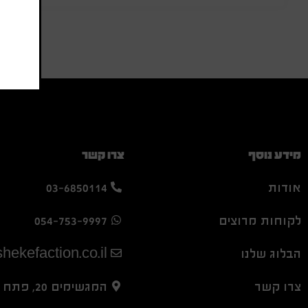
מידע נוסף
צרו קשר
אודות
03-6850114
לקוחות מרוצים
054-753-9997
הבלוג שלנו
hekefaction.co.il
צרו קשר
המגשימים 20, פתח תקווה