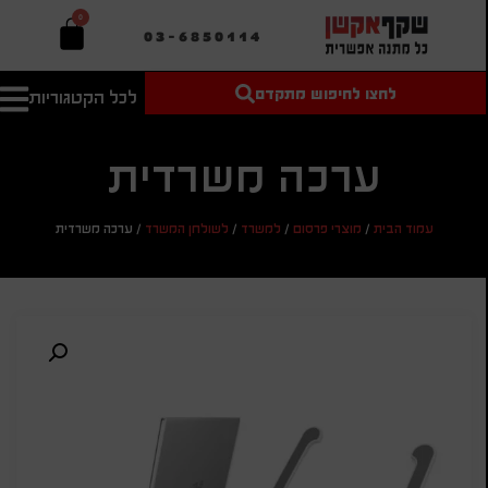
0
03-6850114
לחצו לחיפוש מתקדם
לכל הקטגוריות
טקסט חופשי
מחיר מיני'
חיפוש
לחיפוש
בהתאמה
אישית
ערכה משרדית
מחיר מקס'
עמוד הבית
/
מוצרי פרסום
/
למשרד
/
לשולחן המשרד
/
ערכה משרדית
חיפוש