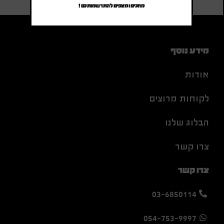
מחכים ומצפים להתרשמותכם !
מידע נוסף
אודות
לקוחות מרוצים
הבלוג שלנו
צרו קשר
צרו קשר
03-6850114
054-753-9997