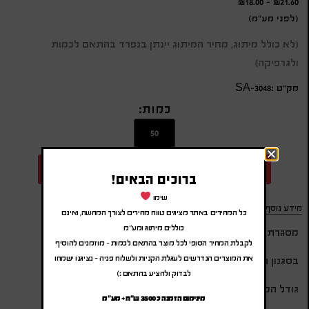
₪
18.00
-
₪
21.60
(לפני מע"מ)
(לא כולל מיתוג, מחיר המיתוג יינתן בנפרד בהתאם לכמות
ולגרפיקה)
מק״ט :SA-3048
כמות:
הוספה להצעת מחיר
ברוכים הבאים!
שימו
מידע נוסף
כל המחירים באתר מציגים טווח מחירים לצורך המחשה, ואינם
כוללים מיתוג ומע"מ
מסגרת שולחנית לתמונה
לקבלת המחיר הסופי לכל מוצר בהתאם לכמות – מוזמנים להוסיף
את המוצרים הנדרשים לעגלת הקניות ולשלוח פניה – נציגנו ישמחו
בסגנון תמונת אינסטגרם
לבדוק ולהציע בהתאם :)
גודל המוצר: 12X9 ס"מ
מינימום הזמנה כ 3500 ש"ח + מע"מ