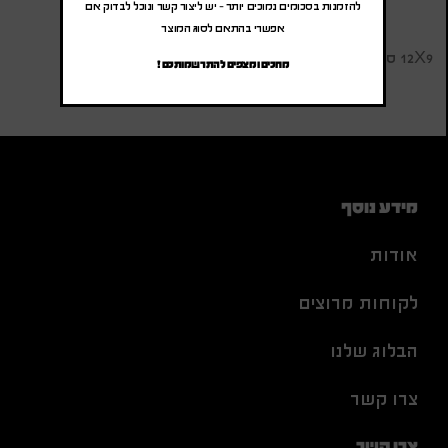
להזמנות בסכומים נמוכים יותר – יש ליצור קשר ונוכל לבדוק אם
אפשרי בהתאם לסוג המוצר
12X9 ס"מ
מחכים ומצפים להתרשמותכם !
מידע נוסף
אודות
לקוחות מרוצים
הבלוג שלנו
צרו קשר
צרו קשר