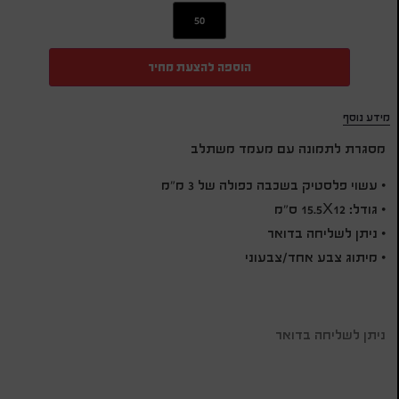
הוספה להצעת מחיר
מידע נוסף
מסגרת לתמונה עם מעמד משתלב
• עשוי פלסטיק בשכבה כפולה של 3 מ”מ
• גודל: 15.5X12 ס”מ
• ניתן לשליחה בדואר
• מיתוג צבע אחד/צבעוני
ניתן לשליחה בדואר