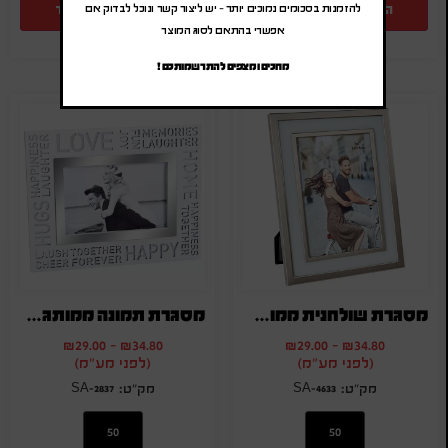
הוספה להצעת מחיר
הוספה להצעת מחיר
להזמנות בסכומים נמוכים יותר – יש ליצור קשר ונוכל לבדוק אם
אפשרי בהתאם לסוג המוצר
מחכים ומצפים להתרשמותכם !
מסגרת שולחנית ממותגת
מסגרת תמונה ממותגת עשויה עץ
₪
29.00
-
₪
34.80
₪
29.00
-
₪
34.80
(לפני מע"מ)
(לפני מע"מ)
SA-2837
SA-4633