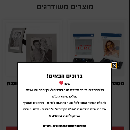
מוצרים משודרגים
ברוכים הבאים!
מסגרת לתמונה אינסטגרם
מסגרת לתמונה ממתכת
שימו
כל המחירים באתר מציגים טווח מחירים לצורך המחשה, ואינם
₪
18.00
-
₪
21.60
₪
18.00
-
₪
21.60
כוללים מיתוג ומע"מ
(לפני מע"מ)
(לפני מע"מ)
לקבלת המחיר הסופי לכל מוצר בהתאם לכמות – מוזמנים להוסיף
SA-702
SA-3048
את המוצרים הנדרשים לעגלת הקניות ולשלוח פניה – נציגנו ישמחו
לבדוק ולהציע בהתאם :)
מינימום הזמנה כ 3500 ש"ח + מע"מ