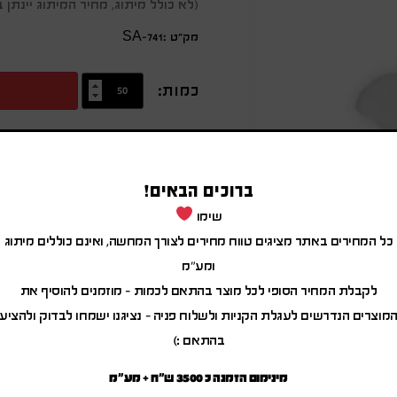
(לא כולל מיתוג, מחיר המיתוג יינת
מק״ט :SA-741
כמות:
מידע נוסף
מעמד דקורטיבי לתליה בצורת חמס
ברוכים הבאים!
עשוי קרמיקה
שימו
מתאים להדפסת סובלימציה
כל המחירים באתר מציגים טווח מחירים לצורך המחשה, ואינם כוללים מיתוג
15X18.5 ס"מ
ומע"מ
לקבלת המחיר הסופי לכל מוצר בהתאם לכמות – מוזמנים להוסיף את
עשוי קרמיקה
מוצרים הנדרשים לעגלת הקניות ולשלוח פניה – נציגנו ישמחו לבדוק ולהציע
בהתאם :)
מינימום הזמנה כ 3500 ש"ח + מע"מ