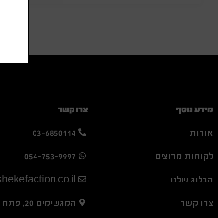
מידע נוסף
צרו קשר
אודות
03-6850114
לקוחות מרוצים
054-753-9997
הבלוג שלנו
hekefaction.co.il
צרו קשר
המגשימים 20, פתח תקווה