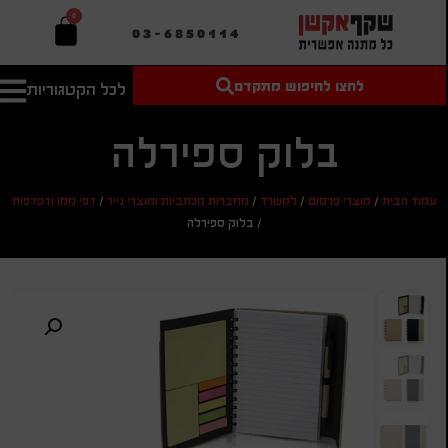
0
03-6850114
לחצו לחיפוש מתקדם
לכל הקטגוריות
טקסט חופשי
מחיר מיני'
חיפוש
לחיפוש
בהתאמה
בלוק ספירלה
אישית
מחיר מקס'
עמוד הבית
/
מוצרי פרסום
/
למשרד
/
מחברות מכתביות ומוצרי נייר
/
דפי ממו ודפדפות
חיפוש
/
בלוק ספירלה