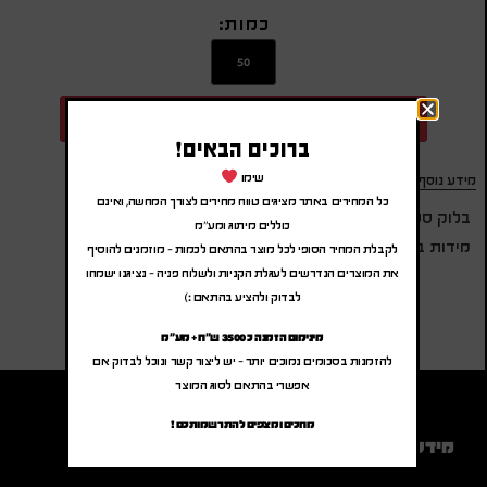
כמות:
הוספה להצעת מחיר
ברוכים הבאים!
שימו
מידע נוסף
כל המחירים באתר מציגים טווח מחירים לצורך המחשה, ואינם
בלוק ספירלה עם סט דבקיות ועט
כוללים מיתוג ומע"מ
מידות בס"מ: 1.5×14.5×18
לקבלת המחיר הסופי לכל מוצר בהתאם לכמות – מוזמנים להוסיף
את המוצרים הנדרשים לעגלת הקניות ולשלוח פניה – נציגנו ישמחו
לבדוק ולהציע בהתאם :)
מינימום הזמנה כ 3500 ש"ח + מע"מ
להזמנות בסכומים נמוכים יותר – יש ליצור קשר ונוכל לבדוק אם
אפשרי בהתאם לסוג המוצר
מחכים ומצפים להתרשמותכם !
מידע נוסף