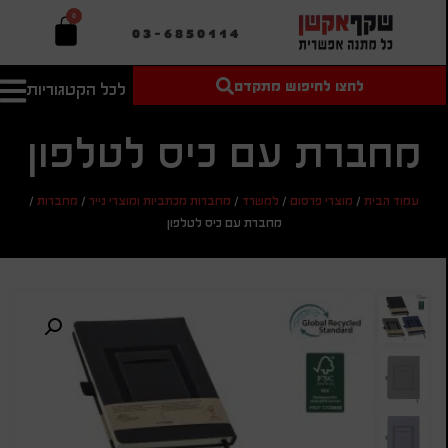
0
03-6850114
לחצו לחיפוש מתקדם
לכל הקטגוריות
טקסט חופשי
מחיר מיני'
חיפוש
לחיפוש
בהתאמה
מחברת עם כיס לטלפון
אישית
מחיר מקס'
עמוד הבית
/
מוצרי פרסום
/
למשרד
/
מחברות מכתביות ומוצרי נייר
/
מחברות
/
חיפוש
מחברת עם כיס לטלפון