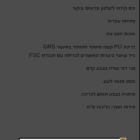
כיס קידמי לטלפון וכרטיסי ביקור
פתיחה עברית
איכות הסביבה:
כריכת PU קשה מחומר ממוחזר באישור GRS
נייר שיוצר ביערות מאושרים לכריתה עם תעודת FSC
120 דפי שורה בצבע קרם
תפס מגומי לעט,
סימניה בצבע תואם לכריכה.
מידות מוצר: 21*14.2 ס”מ