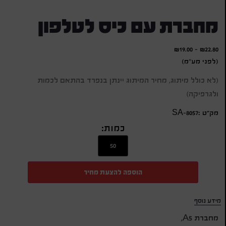
מחברת עם כיס לטלפון
₪
19.00
-
₪
22.80
(לפני מע"מ)
(לא כולל מיתוג, מחיר המיתוג יינתן בנפרד בהתאם לכמות
ולגרפיקה)
מק״ט :SA-8057
כמות:
הוספה להצעת מחיר
מידע נוסף
מחברת A5,