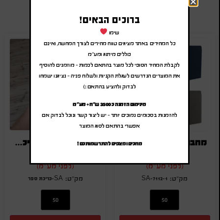
מוצרים משודרגים
ברוכים הבאים!
שימו
כל המחירים באתר מציגים טווח מחירים לצורך המחשה, ואינם
כוללים מיתוג ומע"מ
לקבלת המחיר הסופי לכל מוצר בהתאם לכמות – מוזמנים להוסיף
את המוצרים הנדרשים לעגלת הקניות ולשלוח פניה – נציגנו ישמחו
לבדוק ולהציע בהתאם :)
מינימום הזמנה כ 3500 ש"ח + מע"מ
להזמנות בסכומים נמוכים יותר – יש ליצור קשר ונוכל לבדוק אם
אפשרי בהתאם לסוג המוצר
מחברת עסקים עם לוגו
מחברת ממותגת כריכת ספר רכה
מחכים ומצפים להתרשמותכם !
₪
18.00
-
₪
21.60
₪
17.50
-
₪
21.00
(לפני מע"מ)
(לפני מע"מ)
SA-7112-1
SA-כריכת ספר