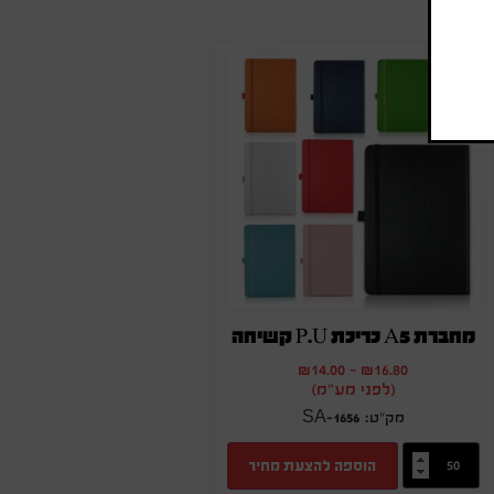
מחברת A5 כריכת P.U קשיחה
₪
14.00
-
₪
16.80
(לפני מע"מ)
SA-1656
הוספה להצעת מחיר