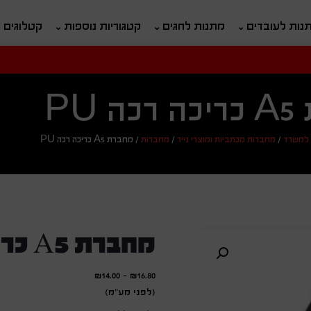
נות לעובדים
מתנות לחגים
קטגוריות נוספות
קטלוגים
חיפוש
ח
 PU
למשרד
/
מחברות מכתביות ומוצרי נייר
/
מחברות
/
מחברת A5 כריכה רכה PU
מחברת A5 כריכה רכה PU
₪
14.00
-
₪
16.80
(לפני מע"מ)