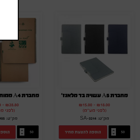
מחברת A5 עשויה בד מלאנז'
0
-
₪
28.80
₪
15.00
-
₪
18.00
(לפני מע"מ)
(לפני מ
905
SA-3214
הוספה להצעת מחיר
הוספה