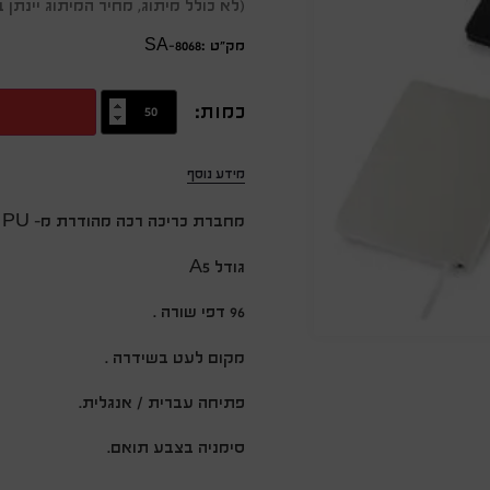
(לא כולל מיתוג, מחיר המיתוג יינת
מק״ט :SA-8068
כמות:
מידע נוסף
מחברת כריכה רכה מהודרת מ- PU .
גודל A5
96 דפי שורה .
מקום לעט בשידרה .
פתיחה עברית / אנגלית.
סימניה בצבע תואם.