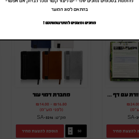
להזמנות בסכומים נמוכים יותר – יש ליצור קשר ונוכל לבדוק אם אפשרי
בהתאם לסוג המוצר
מחכים ומצפים להתרשמותכם !
מחברת A4 ממוחזרת עם דף פרסום+עט
מחברת דמוי עור
₪
14.00
-
₪
16.80
₪
24.0
ע"מ)
(לפני מע"מ)
SA-3216
SA-2
 להצעת מחיר
הוספה להצעת מחיר