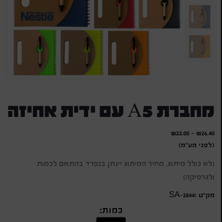
מחברת A5 עם ידית אחיזה
₪
22.00
-
₪
26.40
(לפני מע"מ)
(לא כולל מיתוג, מחיר המיתוג יינתן בנפרד בהתאם לכמות
ולגרפיקה)
מק״ט :SA-2844
כמות: