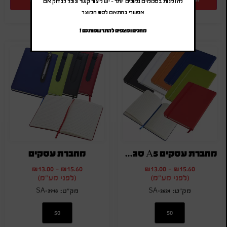
להזמנות בסכומים נמוכים יותר – יש ליצור קשר ונוכל לבדוק אם
אפשרי בהתאם לסוג המוצר
מחכים ומצפים להתרשמותכם !
מחברת עסקים A5 סגירה עם רצועת גומי
מחברת עסקים
₪
13.00
-
₪
15.60
₪
13.00
-
₪
15.60
(לפני מע"מ)
(לפני מע"מ)
SA-2918
SA-2624