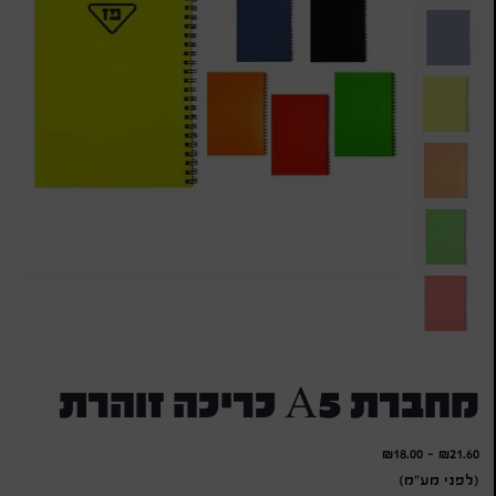
מחברת A5 כריכה זוהרת
₪
18.00
-
₪
21.60
(לפני מע"מ)