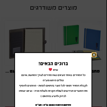
מוצרים משודרגים
ברוכים הבאים!
מחברת ממוחזרת+עט
מחברת עסקים a5 עם מיתוג
שימו
כל המחירים באתר מציגים טווח מחירים לצורך המחשה, ואינם
₪
25.00
-
₪
30.00
₪
12.00
-
₪
14.40
כוללים מיתוג ומע"מ
(לפני מע"מ)
(לפני מע"מ)
לקבלת המחיר הסופי לכל מוצר בהתאם לכמות – מוזמנים להוסיף
SA-7132
SA-7388
את המוצרים הנדרשים לעגלת הקניות ולשלוח פניה – נציגנו ישמחו
לבדוק ולהציע בהתאם :)
מינימום הזמנה כ 3500 ש"ח + מע"מ