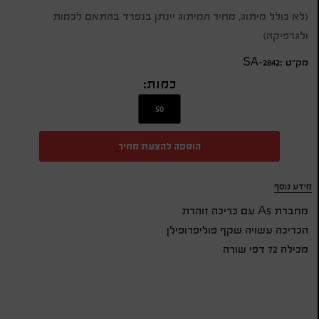
(לא כולל מיתוג, מחיר המיתוג יינתן בנפרד בהתאם לכמות
ולגרפיקה)
מק״ט :SA-2842
כמות:
הוספה להצעת מחיר
מידע נוסף
מחברת A5 עם כריכה זוהרת
הכריכה עשויה שקף פוליפרופילן
מכילה 72 דפי שורה