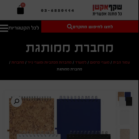
0
03-6850114
לחצו לחיפוש מתקדם
לכל הקטגוריות
טקסט חופשי
מחיר מיני'
חיפוש
לחיפוש
בהתאמה
מחברת ממותגת
אישית
מחיר מקס'
עמוד הבית
/
מוצרי פרסום
/
למשרד
/
מחברות מכתביות ומוצרי נייר
/
מחברות
/
חיפוש
מחברת ממותגת