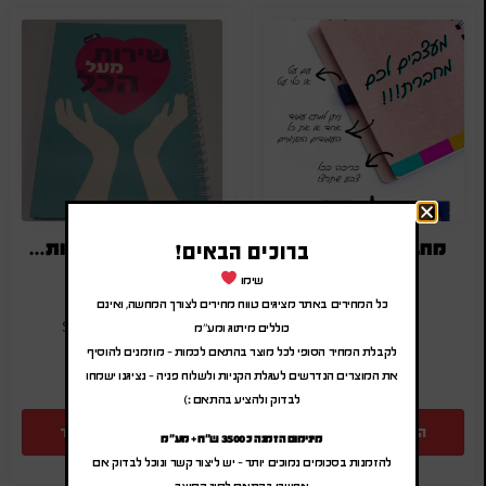
מחברת בעיצוב אישי
מחברת ספירלה ממותגת
ברוכים הבאים!
₪
18.00
-
₪
21.60
₪
15.00
-
₪
18.00
שימו
(לפני מע"מ)
(לפני מע"מ)
כל המחירים באתר מציגים טווח מחירים לצורך המחשה, ואינם
כוללים מיתוג ומע"מ
SA-SPIRAL
SA-0000
לקבלת המחיר הסופי לכל מוצר בהתאם לכמות – מוזמנים להוסיף
את המוצרים הנדרשים לעגלת הקניות ולשלוח פניה – נציגנו ישמחו
לבדוק ולהציע בהתאם :)
הוספה להצעת מחיר
הוספה להצעת מחיר
מינימום הזמנה כ 3500 ש"ח + מע"מ
להזמנות בסכומים נמוכים יותר – יש ליצור קשר ונוכל לבדוק אם