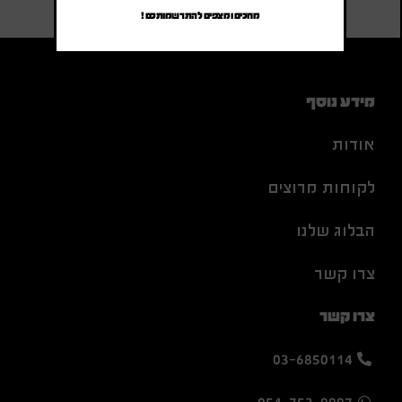
מחכים ומצפים להתרשמותכם !
מידע נוסף
אודות
לקוחות מרוצים
הבלוג שלנו
צרו קשר
צרו קשר
03-6850114
054-753-9997