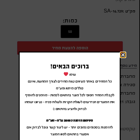
מק״ט :SA-16.729
כמות:
הוספה להצעת מחיר
ברוכים הבאים!
מידע נוסף
שימו
מחברת A5 דמוי עור טקסטורה מחוספסת
כל המחירים באתר מציגים טווח מחירים לצורך המחשה, ואינם
סגירה אלסטית עם דוגמא
כוללים מיתוג ומע"מ
מחברת פנימית שורות צבע שמנת, 96 עמודים
לקבלת המחיר הסופי לכל מוצר בהתאם לכמות – מוזמנים להוסיף
גובה: 21 ס"מ, רוחב: 14.5 ס"מ
את המוצרים הנדרשים לעגלת הקניות ולשלוח פניה – נציגנו ישמחו
לבדוק ולהציע בהתאם :)
מינימום הזמנה כ 3500 ש"ח + מע"מ
להזמנות בסכומים נמוכים יותר – יש ליצור קשר ונוכל לבדוק אם
טקסטורה מחוספסת
אפשרי בהתאם לסוג המוצר