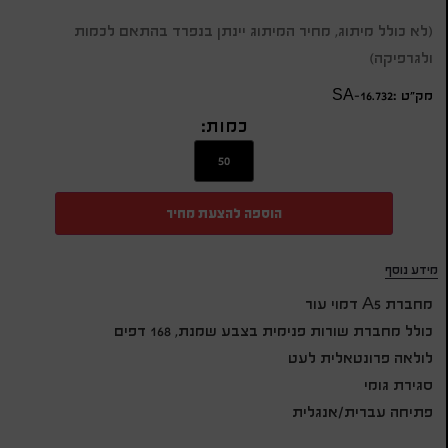
(לא כולל מיתוג, מחיר המיתוג יינתן בנפרד בהתאם לכמות
ולגרפיקה)
מק״ט :SA-16.732
כמות:
הוספה להצעת מחיר
מידע נוסף
מחברת A5 דמוי עור
כולל מחברת שורות פנימית בצבע שמנת, 168 דפים
לולאה פרונטאלית לעט
סגירת גומי
פתיחה עברית/אנגלית