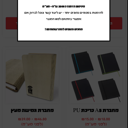
מינימום הזמנה כ 3500 ש"ח + מע"מ
להזמנות בסכומים נמוכים יותר – יש ליצור קשר ונוכל לבדוק אם
אפשרי בהתאם לסוג המוצר
הוספה להצעת מחיר
הוספה להצעת מחיר
מחכים ומצפים להתרשמותכם !
מחברת A5 כריכת PU
מחברת גמישה מעץ
₪
39.00
-
₪
46.80
₪
15.00
-
₪
18.00
(לפני מע"מ)
(לפני מע"מ)