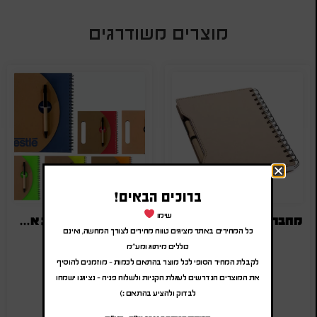
מוצרים משודרגים
ברוכים הבאים!
שימו
מחברת ממוחזרת עם עט
מחברת A5 עם ידית אחיזה
כל המחירים באתר מציגים טווח מחירים לצורך המחשה, ואינם
₪
22.00
-
₪
26.40
₪
12.00
-
₪
14.40
כוללים מיתוג ומע"מ
(לפני מע"מ)
(לפני מע"מ)
לקבלת המחיר הסופי לכל מוצר בהתאם לכמות – מוזמנים להוסיף
SA-2844
SA-3003-1
את המוצרים הנדרשים לעגלת הקניות ולשלוח פניה – נציגנו ישמחו
לבדוק ולהציע בהתאם :)