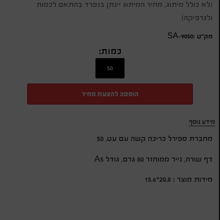
(לא כולל מיתוג, מחיר המיתוג יינתן בנפרד בהתאם לכמות
ולגרפיקה)
מק״ט :SA-9050
כמות:
הוספה להצעת מחיר
מידע נוסף
מחברת ספירל כריכה קשה עם עט, 50
דף שורה, נייר ממוחזר 80 גרם, גודל A5
מידות מוצר : 20.8*15.6