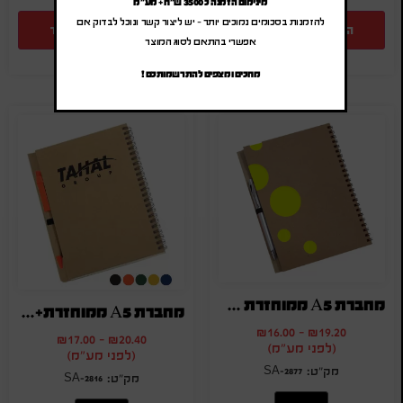
מינימום הזמנה כ 3500 ש"ח + מע"מ
להזמנות בסכומים נמוכים יותר – יש ליצור קשר ונוכל לבדוק אם
הוספה להצעת מחיר
הוספה להצעת מחיר
אפשרי בהתאם לסוג המוצר
מחכים ומצפים להתרשמותכם !
מחברת A5 ממוחזרת עם עיגולים
מחברת A5 ממוחזרת+עט
₪
16.00
-
₪
19.20
₪
17.00
-
₪
20.40
(לפני מע"מ)
(לפני מע"מ)
SA-2877
SA-2816