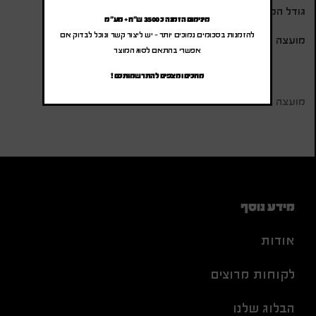
גודל המוצר 21*16 ס"מ
מינימום הזמנה כ 3500 ש"ח + מע"מ
להזמנות בסכומים נמוכים יותר – יש ליצור קשר ונוכל לבדוק אם
מועצה אזורית תמר
אפשרי בהתאם לסוג המוצר
מחכים ומצפים להתרשמותכם !
מועצה אזורית תמר
מידע נוסף
אודות
לקוחות מרוצים
הבלוג שלנו