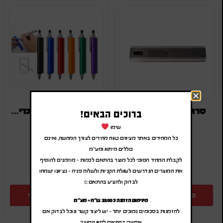
סרגל מחשבון ממותג
עט סרגל שקוף עם כרית מגע
ברוכים הבאים!
₪
1.40
-
₪
1.68
₪
8.00
-
₪
9.60
שימו
(לפני מע"מ)
(לפני מע"מ)
כל המחירים באתר מציגים טווח מחירים לצורך המחשה, ואינם
SA-1512
SA-5604
כוללים מיתוג ומע"מ
לקבלת המחיר הסופי לכל מוצר בהתאם לכמות – מוזמנים להוסיף
את המוצרים הנדרשים לעגלת הקניות ולשלוח פניה – נציגנו ישמחו
לבדוק ולהציע בהתאם :)
הוספה להצעת מחיר
הוספה להצעת מחיר
מינימום הזמנה כ 3500 ש"ח + מע"מ
להזמנות בסכומים נמוכים יותר – יש ליצור קשר ונוכל לבדוק אם
אפשרי בהתאם לסוג המוצר