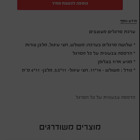
הוספה להצעת מחיר
מידע נוסף
ערכת סרגלים מעוצבים
* שלושה סרגלים בערכה: משולש, חצי עיגול, מלבן צורות
* הדפסה צבעונית על כל הסרגל
* מגיע ארוז בצלופן
* גודל : משולש – 14*11, חצי עיגול- 11*5.5, מלבן- 11*6 ס"מ
הדפסה צבעונית על כל הסרגל
מוצרים משודרגים