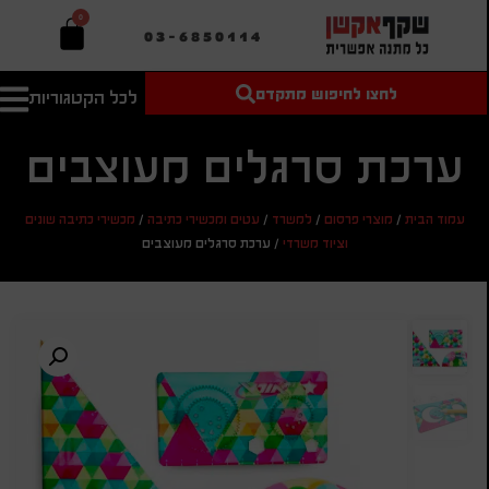
0
03-6850114
לחצו לחיפוש מתקדם
לכל הקטגוריות
טקסט חופשי
מחיר מיני'
חיפוש
לחיפוש
בהתאמה
ערכת סרגלים מעוצבים
אישית
מחיר מקס'
עמוד הבית
/
מוצרי פרסום
/
למשרד
/
עטים ומכשירי כתיבה
/
מכשירי כתיבה שונים
חיפוש
וציוד משרדי
/
ערכת סרגלים מעוצבים