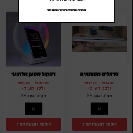
מחכים ומצפים להתרשמותכם !
סרגלים ממותגים
רמקול מטען אלחוטי
₪
85.00
-
₪
102.00
₪
12.00
-
₪
14.40
(לפני מע"מ)
(לפני מע"מ)
SA-8188
SA-1024
הוספה להצעת מחיר
הוספה להצעת מחיר