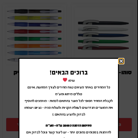
ברוכים הבאים!
סוהו-פלאסט עט פלסטיק
דומינו עט פלסטיק
שימו
₪
1.00
-
₪
1.20
₪
1.30
-
₪
1.56
(לפני מע"מ)
(לפני מע"מ)
כל המחירים באתר מציגים טווח מחירים לצורך המחשה, ואינם
כוללים מיתוג ומע"מ
SA-1922
SA-4396
לקבלת המחיר הסופי לכל מוצר בהתאם לכמות – מוזמנים להוסיף
את המוצרים הנדרשים לעגלת הקניות ולשלוח פניה – נציגנו ישמחו
לבדוק ולהציע בהתאם :)
הוספה להצעת מחיר
הוספה להצעת מחיר
מינימום הזמנה כ 3500 ש"ח + מע"מ
להזמנות בסכומים נמוכים יותר – יש ליצור קשר ונוכל לבדוק אם