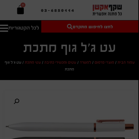
0
03-6850114
לחצו לחיפוש מתקדם
לכל הקטגוריות
טקסט חופשי
מחיר מיני'
חיפוש
לחיפוש
בהתאמה
עט ג'ל גוף מתכת
אישית
מחיר מקס'
עמוד הבית
/
מוצרי פרסום
/
למשרד
/
עטים ומכשירי כתיבה
/
עטי מתכת
/
עט ג'ל גוף
חיפוש
מתכת