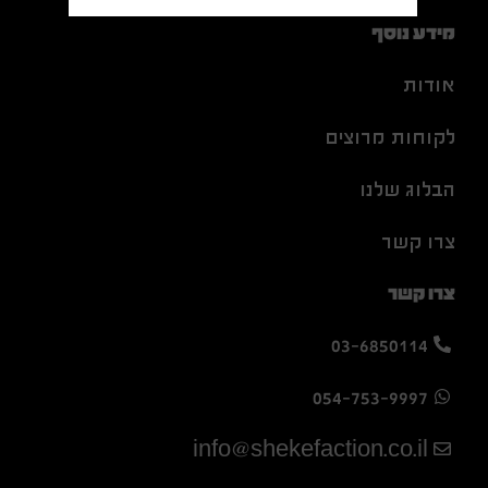
מידע נוסף
אודות
לקוחות מרוצים
הבלוג שלנו
צרו קשר
צרו קשר
03-6850114
054-753-9997
info@shekefaction.co.il