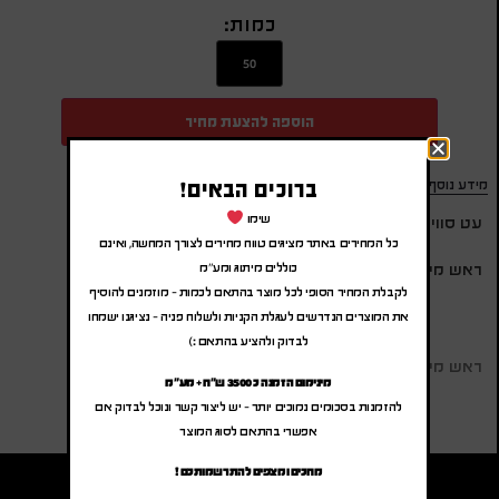
כמות:
הוספה להצעת מחיר
ברוכים הבאים!
מידע נוסף
שימו
עט סוויס ביזנס קרמי כדורי
כל המחירים באתר מציגים טווח מחירים לצורך המחשה, ואינם
ראש מילוי שוויצרי
כוללים מיתוג ומע"מ
לקבלת המחיר הסופי לכל מוצר בהתאם לכמות – מוזמנים להוסיף
את המוצרים הנדרשים לעגלת הקניות ולשלוח פניה – נציגנו ישמחו
לבדוק ולהציע בהתאם :)
ראש מילוי שוויצרי
מינימום הזמנה כ 3500 ש"ח + מע"מ
להזמנות בסכומים נמוכים יותר – יש ליצור קשר ונוכל לבדוק אם
אפשרי בהתאם לסוג המוצר
מחכים ומצפים להתרשמותכם !