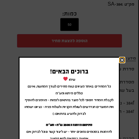
מק״ט :SA-384
כמות:
הוספה להצעת מחיר
מידע נוסף
סדרת עט אאורה Aura כחול קליפס כרום
ברוכים הבאים!
שימו
מסדרת עטי יוקרה X-PEN
כל המחירים באתר מציגים טווח מחירים לצורך המחשה, ואינם
בעל שטח גדול למיתוג, מומלץ חריטה או הדפסה
כוללים מיתוג ומע"מ
לקבלת המחיר הסופי לכל מוצר בהתאם לכמות – מוזמנים להוסיף
384f – נובע – פתיחה מכסה
את המוצרים הנדרשים לעגלת הקניות ולשלוח פניה – נציגנו ישמחו
384r – רולר – פתיחה מכסה
לבדוק ולהציע בהתאם :)
מינימום הזמנה כ 3500 ש"ח + מע"מ
להזמנות בסכומים נמוכים יותר – יש ליצור קשר ונוכל לבדוק אם
סדרת עט אאורה Aura כחול קליפס כרום
אפשרי בהתאם לסוג המוצר