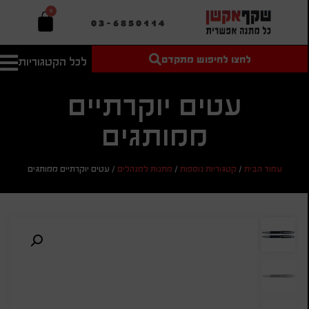
0
03-6850114
לחצו לחיפוש מתקדם
לכל הקטגוריות
טקסט חופשי
מחיר מיני'
חיפוש
לחיפוש
בהתאמה
עטים יוקרתיים
אישית
ממותגים
מחיר מקס'
חיפוש
עמוד הבית
/
קטגוריות נוספות
/
מתנות למנהלים
/
עטים יוקרתיים ממותגים