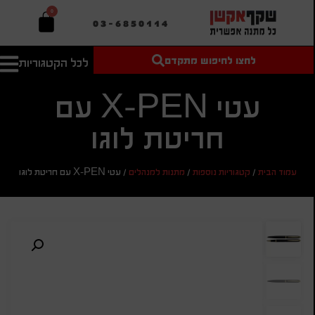
0
03-6850114
לחצו לחיפוש מתקדם
לכל הקטגוריות
טקסט חופשי
מחיר מיני'
חיפוש
לחיפוש
בהתאמה
עטי X-PEN עם
אישית
חריטת לוגו
מחיר מקס'
חיפוש
עמוד הבית
/
קטגוריות נוספות
/
מתנות למנהלים
/
עטי X-PEN עם חריטת לוגו