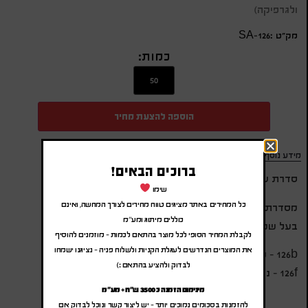
ולגרפיקה)
מק״ט :SA-126
כמות:
הוספה להצעת מחיר
מידע נוסף
ברוכים הבאים!
סדרת עט קלאסיק Classic שחור קליפס זהב
שימו
כל המחירים באתר מציגים טווח מחירים לצורך המחשה, ואינם
מסדרת עטי יוקרה X-PEN
כוללים מיתוג ומע"מ
בעל שטח גדול למיתוג, מומלץ חריטה או הדפסה
לקבלת המחיר הסופי לכל מוצר בהתאם לכמות – מוזמנים להוסיף
את המוצרים הנדרשים לעגלת הקניות ולשלוח פניה – נציגנו ישמחו
126b – כדורי – פתיחה בסיבוב – מילוי דמוי פרקר
לבדוק ולהציע בהתאם :)
126f – נובע – פתיחה מכסה
מינימום הזמנה כ 3500 ש"ח + מע"מ
להזמנות בסכומים נמוכים יותר – יש ליצור קשר ונוכל לבדוק אם