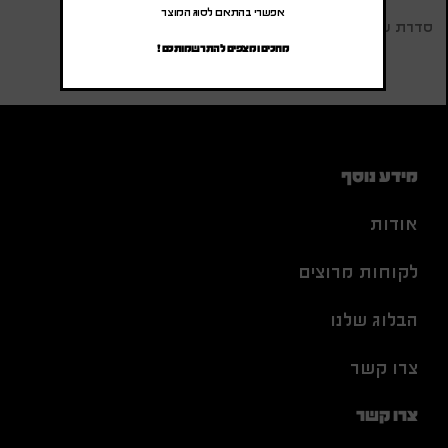
אפשרי בהתאם לסוג המוצר
סדרת עט נובו Novo כרום קליפס זהב
מחכים ומצפים להתרשמותכם !
מידע נוסף
אודות
לקוחות מרוצים
הבלוג שלנו
צרו קשר
צרו קשר