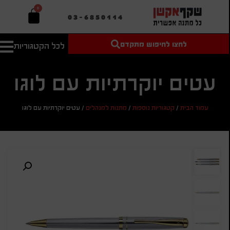
0
03-6850114
לחצו לחיפוש מתקדם
לכל הקטגוריות
טקסט חופשי
מחיר מיני'
חיפוש
לחיפוש
בהתאמה
אישית
עטים יוקרתיות עם לוגו
מחיר מקס'
עמוד הבית
/
קטגוריות נוספות
/
מתנות למנהלים
/
עטים יוקרתיות עם לוגו
חיפוש