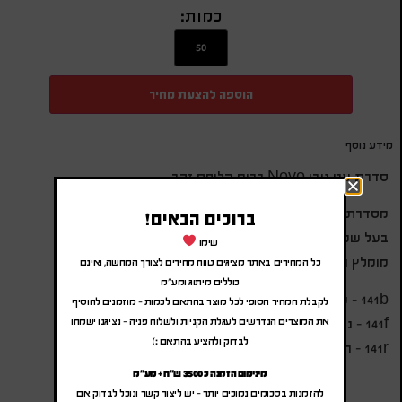
כמות:
הוספה להצעת מחיר
מידע נוסף
סדרת עט נובו Novo כרום קליפס זהב
מסדרת עטי יוקרה X-PEN
ברוכים הבאים!
בעל שטח גדול למיתוג
שימו
מומלץ חריטה או הדפסה
כל המחירים באתר מציגים טווח מחירים לצורך המחשה, ואינם
כוללים מיתוג ומע"מ
141b – כדורי – פתיחה בסיבוב – מילוי דמוי פרקר
לקבלת המחיר הסופי לכל מוצר בהתאם לכמות – מוזמנים להוסיף
141f – נובע – פתיחה מכסה
את המוצרים הנדרשים לעגלת הקניות ולשלוח פניה – נציגנו ישמחו
לבדוק ולהציע בהתאם :)
141r – רולר – פתיחה מכסה
מינימום הזמנה כ 3500 ש"ח + מע"מ
להזמנות בסכומים נמוכים יותר – יש ליצור קשר ונוכל לבדוק אם