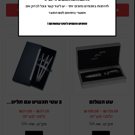
להזמנות בסכומים נמוכים יותר – יש ליצור קשר ונוכל לבדוק אם
הוספה להצעת מחיר
הוספה להצעת מחיר
אפשרי בהתאם לסוג המוצר
מחכים ומצפים להתרשמותכם !
עט השלום
3 עטי תכשיט עם תליונים שונים
₪
31.00
-
₪
37.20
₪
100.00
-
₪
120.00
(לפני מע"מ)
(לפני מע"מ)
SA-1736
SA-436