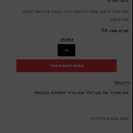
(לפני מע"מ)
(לא כולל מיתוג, מחיר המיתוג יינתן בנפרד בהתאם לכמות
ולגרפיקה)
מק״ט :SA-1345
כמות:
הוספה להצעת מחיר
מידע נוסף
סט מהודר של עט רולר ועט כדורי ממתכת בקופסה
מגוון צבעים לבחירה