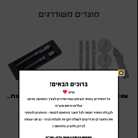
מוצרים משודרגים
ברוכים הבאים!
שימו
עט ממותגת עם תליון
סט של עט כדורי ועט רולר מתכתיים
כל המחירים באתר מציגים טווח מחירים לצורך המחשה, ואינם
₪
20.00
-
₪
24.00
₪
9.00
-
₪
10.80
כוללים מיתוג ומע"מ
(לפני מע"מ)
(לפני מע"מ)
לקבלת המחיר הסופי לכל מוצר בהתאם לכמות – מוזמנים להוסיף
SA-1373+1374
SA-1663
את המוצרים הנדרשים לעגלת הקניות ולשלוח פניה – נציגנו ישמחו
לבדוק ולהציע בהתאם :)
מינימום הזמנה כ 3500 ש"ח + מע"מ