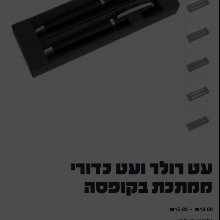
עט רולר ועט כדורי
ממתכת בקופסה
₪
15.00
-
₪
18.00