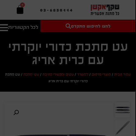
0
03-6850114
לחצו לחיפוש מתקדם
לכל הקטגוריות
טקסט חופשי
מחיר מיני'
חיפוש
לחיפוש
בהתאמה
עט מתכת כדורי יוקרתי
אישית
עם כרית אריג
מחיר מקס'
חיפוש
עמוד הבית
/
מוצרי פרסום
/
למשרד
/
עטים ומכשירי כתיבה
/
עטי מתכת
/
עט מתכת
כדורי יוקרתי עם כרית אריג