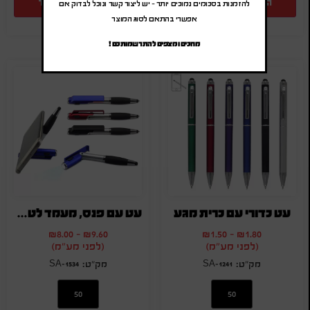
הוספה להצעת מחיר
הוספה להצעת מחיר
להזמנות בסכומים נמוכים יותר – יש ליצור קשר ונוכל לבדוק אם
אפשרי בהתאם לסוג המוצר
מחכים ומצפים להתרשמותכם !
עט כדורי עם כרית מגע
עט עם פנס, מעמד לטלפון וכרית מגע באחד
₪
8.00
-
₪
9.60
₪
1.50
-
₪
1.80
(לפני מע"מ)
(לפני מע"מ)
SA-1534
SA-1241