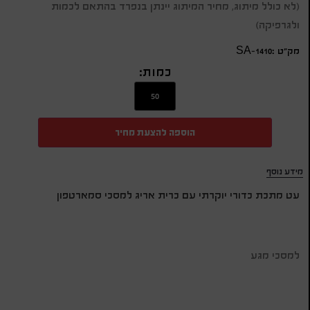
(לא כולל מיתוג, מחיר המיתוג יינתן בנפרד בהתאם לכמות
ולגרפיקה)
מק״ט :SA-1410
כמות:
הוספה להצעת מחיר
מידע נוסף
עט מתכת כדורי יוקרתי עם כרית אריג למסכי סמארטפון
למסכי מגע