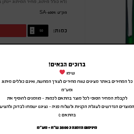
(לא כולל מיתוג, מחיר המיתוג יינת
מק״ט :SA-6009
כמות:
מידע נוסף
עט כדורי, גוף פלסטיק
ברוכים הבאים!
שימו
עט כדורי, גוף פלסטיק
כל המחירים באתר מציגים טווח מחירים לצורך המחשה, ואינם כוללים מיתוג
ומע"מ
לקבלת המחיר הסופי לכל מוצר בהתאם לכמות – מוזמנים להוסיף את
מוצרים הנדרשים לעגלת הקניות ולשלוח פניה – נציגנו ישמחו לבדוק ולהציע
בהתאם :)
מינימום הזמנה כ 3500 ש"ח + מע"מ