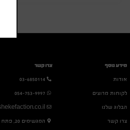
מידע נוסף
צרו קשר
אודות
03-6850114
לקוחות מרוצים
054-753-9997
הבלוג שלנו
hekefaction.co.il
צרו קשר
המגשימים 20, פתח תקווה