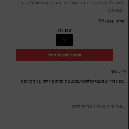
(לא כולל מיתוג, מחיר המיתוג יינתן בנפרד בהתאם לכמות
ולגרפיקה)
מק״ט :SA-1282
כמות:
הוספה להצעת מחיר
מידע נוסף
עט כדורי צבעוני פלסטי עם שטח פרסום גדול על הקליפס
שטח פרסום גדול על הקליפס