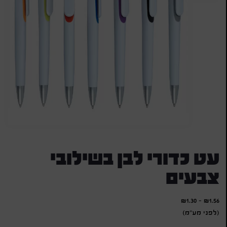
עט כדורי לבן בשילובי
צבעים
₪
1.30
-
₪
1.56
(לפני מע"מ)