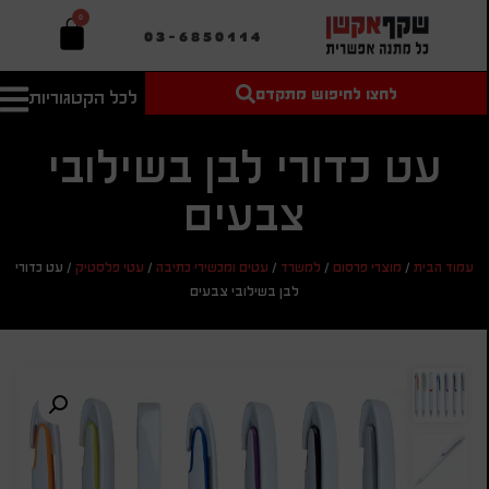
0
03-6850114
לחצו לחיפוש מתקדם
לכל הקטגוריות
טקסט חופשי
מחיר מיני'
חיפוש
לחיפוש
בהתאמה
עט כדורי לבן בשילובי
אישית
צבעים
מחיר מקס'
חיפוש
עמוד הבית
/
מוצרי פרסום
/
למשרד
/
עטים ומכשירי כתיבה
/
עטי פלסטיק
/
עט כדורי
לבן בשילובי צבעים