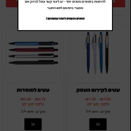
הוספה להצעת מחיר
הוספה להצעת מחיר
להזמנות בסכומים נמוכים יותר – יש ליצור קשר ונוכל לבדוק אם
אפשרי בהתאם לסוג המוצר
מחכים ומצפים להתרשמותכם !
עטים לקידום העסק
עטים למוסדות
₪
2.30
-
₪
2.76
₪
1.25
-
₪
1.50
(לפני מע"מ)
(לפני מע"מ)
SA-5370
SA-6011