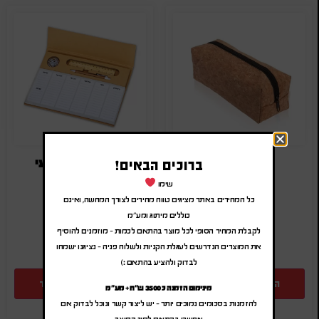
קלמר שעם
לוח עבודה שבועי
ברוכים הבאים!
₪
15.00
-
₪
18.00
₪
12.00
-
₪
14.40
שימו
(לפני מע"מ)
(לפני מע"מ)
כל המחירים באתר מציגים טווח מחירים לצורך המחשה, ואינם
כוללים מיתוג ומע"מ
SA-4557
SA-824
לקבלת המחיר הסופי לכל מוצר בהתאם לכמות – מוזמנים להוסיף
את המוצרים הנדרשים לעגלת הקניות ולשלוח פניה – נציגנו ישמחו
לבדוק ולהציע בהתאם :)
הוספה להצעת מחיר
הוספה להצעת מחיר
מינימום הזמנה כ 3500 ש"ח + מע"מ
להזמנות בסכומים נמוכים יותר – יש ליצור קשר ונוכל לבדוק אם