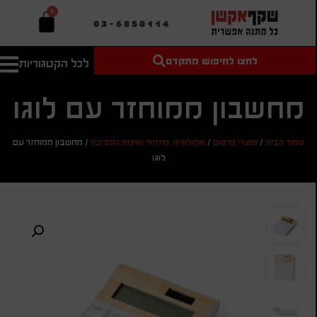
0
03-6850114
לחצו לחיפוש מתקדם
לכל הקטגוריות
טקסט חופשי
מחיר מיני'
חיפוש
לחיפוש
בהתאמה
מחשבון ממוחזר עם לוגו
אישית
מחיר מקס'
עמוד הבית
/
מוצרי פרסום
/
אקולוגיה, מיחזור ואיכות הסביבה
/
מחשבון ממוחזר עם
חיפוש
לוגו