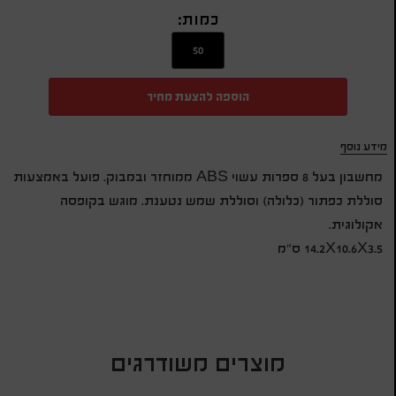
כמות:
הוספה להצעת מחיר
מידע נוסף
מחשבון בעל 8 ספרות עשוי ABS ממוחזר ובמבוק. פועל באמצעות
סוללת כפתור (כלולה) וסוללת שמש נטענת. מוגש ​​בקופסה
אקולוגית.
14.2X10.6X3.5 ס"מ
מוצרים משודרגים