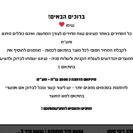
ברוכים הבאים!
שימו
כל המחירים באתר מציגים טווח מחירים לצורך המחשה, ואינם כוללים מיתוג
מוצרים משודרגים
ומע"מ
לקבלת המחיר הסופי לכל מוצר בהתאם לכמות – מוזמנים להוסיף את
מוצרים הנדרשים לעגלת הקניות ולשלוח פניה – נציגנו ישמחו לבדוק ולהציע
בהתאם :)
מינימום הזמנה כ 3500 ש"ח + מע"מ
להזמנות בסכומים נמוכים יותר – יש ליצור קשר ונוכל לבדוק אם אפשרי
בהתאם לסוג המוצר
מחכים ומצפים להתרשמותכם !
לב דפי ממו
שעון קיר ממותג | שעון קיר לפרסום