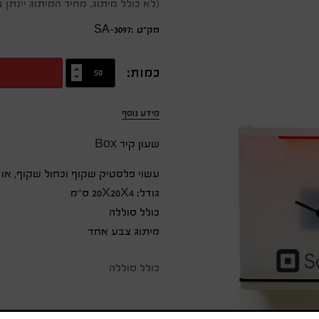
(לא כולל מיתוג, מחיר המיתוג יינת
מק״ט :SA-3097
כמות:
מידע נוסף
שעון קיר Box
עשוי פלסטיק שקוף וכחול שקוף, או 
גודל: 20X20X4 ס”מ
כולל סוללה
מיתוג צבע אחד
כולל סוללה