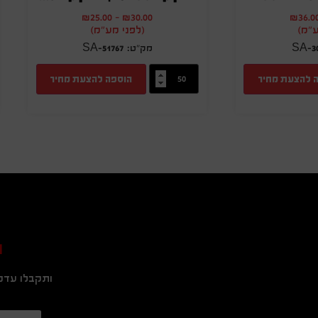
₪
25.00
-
₪
30.00
₪
36.0
ע"מ)
(לפני מע"מ)
SA-51767
SA-3
 להצעת מחיר
הוספה להצעת מחיר
ה
ותקבלו עדכו