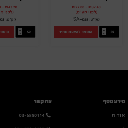
0
-
₪
43.20
₪
27.00
-
₪
32.40
(לפני מע"מ)
(לפני מ
023
SA-4265
הוספה להצעת מחיר
הוספה
מידע נוסף
צרו קשר
אודות
03-6850114