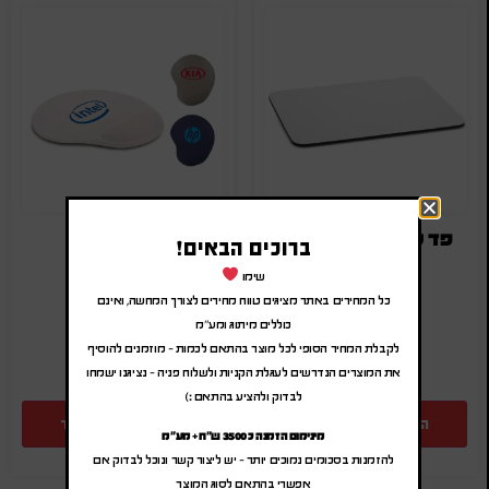
פד סובלימציה לעכבר
פד לעכבר
ברוכים הבאים!
₪
20.00
-
₪
24.00
₪
24.00
-
₪
28.80
שימו
(לפני מע"מ)
(לפני מע"מ)
כל המחירים באתר מציגים טווח מחירים לצורך המחשה, ואינם
SA-2808
SA-9242
כוללים מיתוג ומע"מ
לקבלת המחיר הסופי לכל מוצר בהתאם לכמות – מוזמנים להוסיף
את המוצרים הנדרשים לעגלת הקניות ולשלוח פניה – נציגנו ישמחו
לבדוק ולהציע בהתאם :)
הוספה להצעת מחיר
הוספה להצעת מחיר
מינימום הזמנה כ 3500 ש"ח + מע"מ
להזמנות בסכומים נמוכים יותר – יש ליצור קשר ונוכל לבדוק אם
אפשרי בהתאם לסוג המוצר