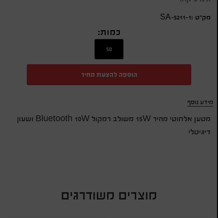
מק״ט :SA-5211-1
כמות:
הוספה להצעת מחיר
מידע נוסף
מטען אלחוטי מהיר 15W משולב רמקול Bluetooth 10W ושעון
דיגיטלי
מוצרים משודרגים