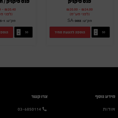
פנס פיקניק
פנס פיקניק / ח
0
-
₪
20.40
₪
20.00
-
₪
24.00
(לפני מע"מ)
(לפני מ
5-1
SA-3055
הוספה להצעת מחיר
הוספה
מידע נוסף
צרו קשר
אודות
03-6850114