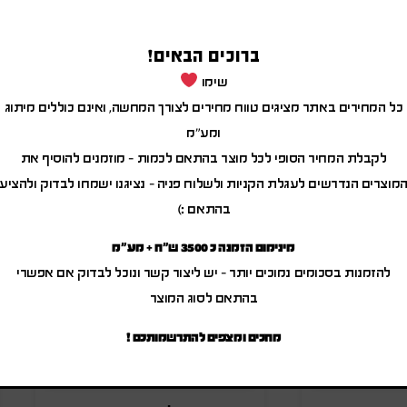
ברוכים הבאים!
שימו
כל המחירים באתר מציגים טווח מחירים לצורך המחשה, ואינם כוללים מיתוג
מוצרים משודרגים
ומע"מ
לקבלת המחיר הסופי לכל מוצר בהתאם לכמות – מוזמנים להוסיף את
מוצרים הנדרשים לעגלת הקניות ולשלוח פניה – נציגנו ישמחו לבדוק ולהציע
בהתאם :)
מינימום הזמנה כ 3500 ש"ח + מע"מ
להזמנות בסכומים נמוכים יותר – יש ליצור קשר ונוכל לבדוק אם אפשרי
בהתאם לסוג המוצר
מחכים ומצפים להתרשמותכם !