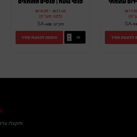
ירום עוצמתי
פנסי שטח | פנסים ממותגים
₪
18.00
-
₪
21.60
₪
17.0
ע"מ)
(לפני מע"מ)
SA-628
SA-91
 להצעת מחיר
הוספה להצעת מחיר
ה
ותקבלו עדכו