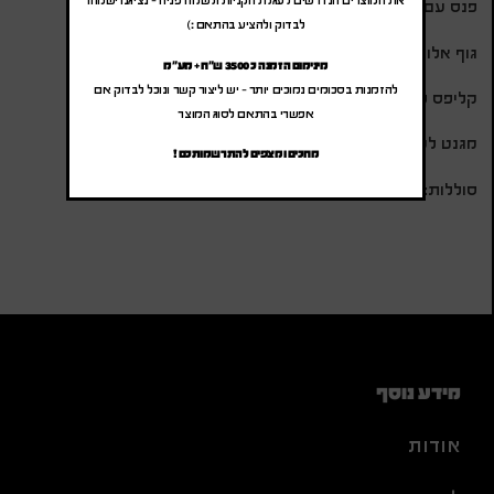
את המוצרים הנדרשים לעגלת הקניות ולשלוח פניה – נציגנו ישמחו
פנס עם תאורת COB
לבדוק ולהציע בהתאם :)
גוף אלומיניום
מינימום הזמנה כ 3500 ש"ח + מע"מ
להזמנות בסכומים נמוכים יותר – יש ליצור קשר ונוכל לבדוק אם
קליפס פלסטיק
אפשרי בהתאם לסוג המוצר
מגנט לקליפס ובבסיס העט
מחכים ומצפים להתרשמותכם !
סוללות: 3XAAA
מידע נוסף
אודות