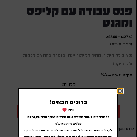
פנס עבודה עם קליפס
ומגנט
₪
23.00
-
₪
27.60
(לפני מע"מ)
(לא כולל מיתוג, מחיר המיתוג יינתן בנפרד בהתאם לכמות
ולגרפיקה)
מק״ט :SA-6120-1
כמות:
ברוכים הבאים!
שימו
הוספה להצעת מחיר
כל המחירים באתר מציגים טווח מחירים לצורך המחשה, ואינם
כוללים מיתוג ומע"מ
מידע נוסף
לקבלת המחיר הסופי לכל מוצר בהתאם לכמות – מוזמנים להוסיף