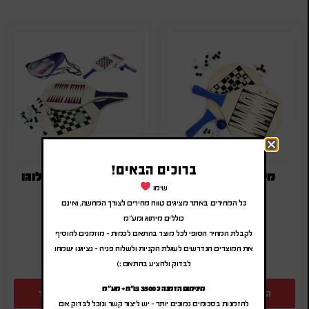
ברוכים הבאים!
מטקות ממותגות
מטקות עם הדפס לוגו
שימו
₪
24.00
-
₪
28.80
₪
24.00
-
₪
28.80
כל המחירים באתר מציגים טווח מחירים לצורך המחשה, ואינם
(לפני מע"מ)
(לפני מע"מ)
כוללים מיתוג ומע"מ
SA-3748
SA-8775
לקבלת המחיר הסופי לכל מוצר בהתאם לכמות – מוזמנים להוסיף
את המוצרים הנדרשים לעגלת הקניות ולשלוח פניה – נציגנו ישמחו
לבדוק ולהציע בהתאם :)
מינימום הזמנה כ 3500 ש"ח + מע"מ
הוספה להצעת מחיר
הוספה להצעת מחיר
להזמנות בסכומים נמוכים יותר – יש ליצור קשר ונוכל לבדוק אם